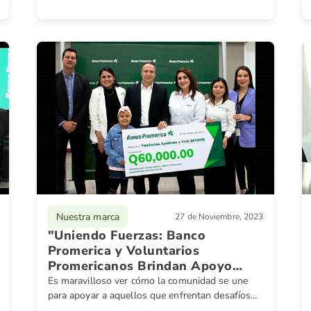
corporativo en recibir la prestigiosa certificación
EDGE.
Nuestra marca
27 de Noviembre, 2023
"Uniendo Fuerzas: Banco
Promerica y Voluntarios
Promericanos Brindan Apoyo
Vital a Niños con Cáncer en
Es maravilloso ver cómo la comunidad se une
Guatemala"
para apoyar a aquellos que enfrentan desafíos
de salud, especialmente a los niños con cáncer