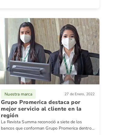
financieras como un vehículo de inversión en el
rubro de bodegas".
Nuestra marca
27 de Enero, 2022
Grupo Promerica destaca por
mejor servicio al cliente en la
región
La Revista Summa reconoció a siete de los
bancos que conforman Grupo Promerica dentro
del ranking de las empresas que mejor servicio al