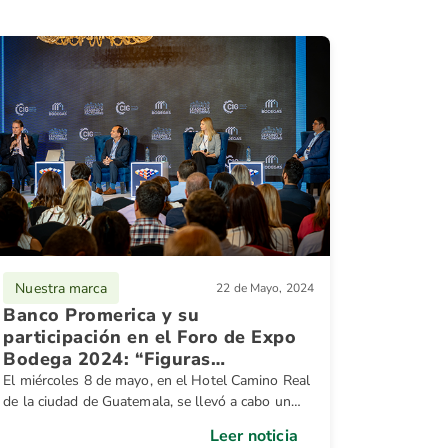
Nuestra marca
22 de Mayo, 2024
Banco Promerica y su
participación en el Foro de Expo
Bodega 2024: “Figuras
financieras como un vehículo de
El miércoles 8 de mayo, en el Hotel Camino Real
inversión en el rubro de bodegas"
de la ciudad de Guatemala, se llevó a cabo un
conversatorio de suma relevancia para el sector
Leer noticia
financiero e inmobiliario titulado: "Figuras