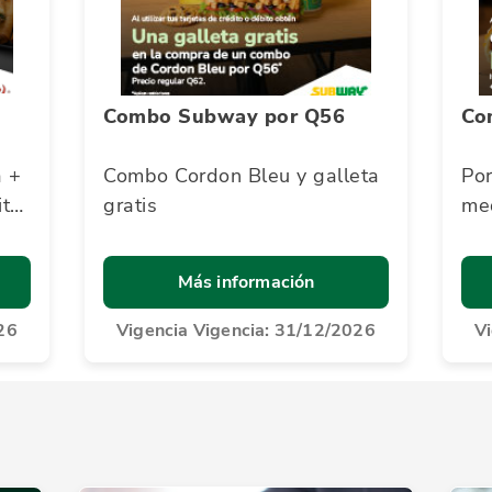
Combo Subway por Q56
Co
a +
Combo Cordon Bleu y galleta
Por
ito
gratis
me
rdo
Pre
Más información
26
Vigencia Vigencia: 31/12/2026
V