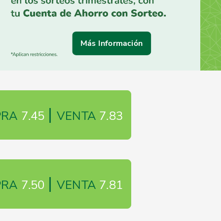
Más Información
|
PRA
7.45
VENTA
7.83
|
PRA
7.50
VENTA
7.81