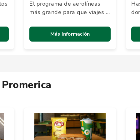
tos
El programa de aerolíneas
Ha
más grande para que viajes a
don
tus destinos soñados
Más Información
 Promerica