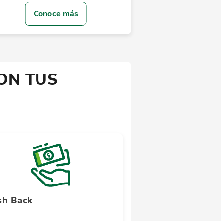
Conoce más
ON TUS
sh Back