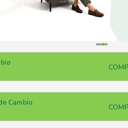
mbio
COM
 de Cambio
COM