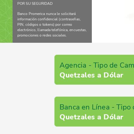
POR SU SEGURIDAD
Banco Promerica nunca le solicitará
información confidencial (contraseñas,
PIN, códigos o tokens) por correo
electrónico, llamada telefónica, encuestas,
promociones o redes sociales.
Agencia - Tipo de Ca
Quetzales a Dólar
Banca en Línea - Tipo
Quetzales a Dólar