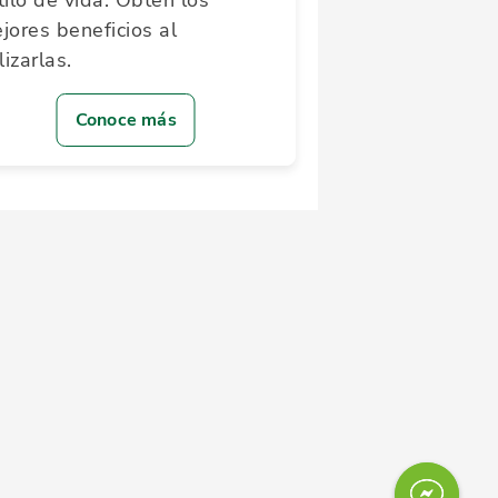
tilo de vida. Obtén los
jores beneficios al
lizarlas.
Conoce más