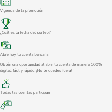
Vigencia de la promoción
¿Cuál es la fecha del sorteo?
Abre hoy tu cuenta bancaria
Obtén una oportunidad al abrir tu cuenta de manera 100%
digital, fácil y rápido. ¡No te quedes fuera!
Todas las cuentas participan