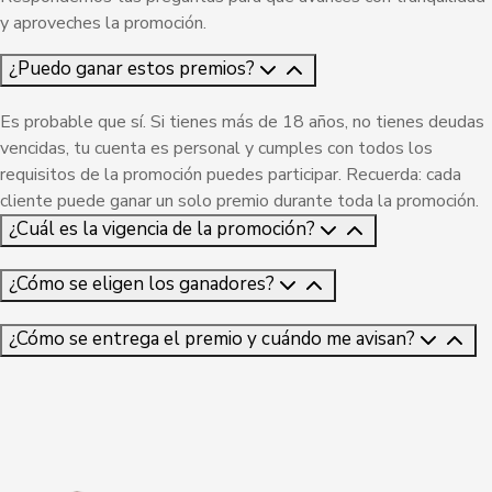
y aproveches la promoción
.
¿Puedo ganar estos premios?
Es probable que sí. Si tienes más de 18 años, no tienes deudas
vencidas, tu cuenta es personal y cumples con todos los
requisitos de la promoción puedes participar. Recuerda: cada
cliente puede ganar un solo premio durante toda la promoción.
¿Cuál es la vigencia de la promoción?
¿Cómo se eligen los ganadores?
¿Cómo se entrega el premio y cuándo me avisan?