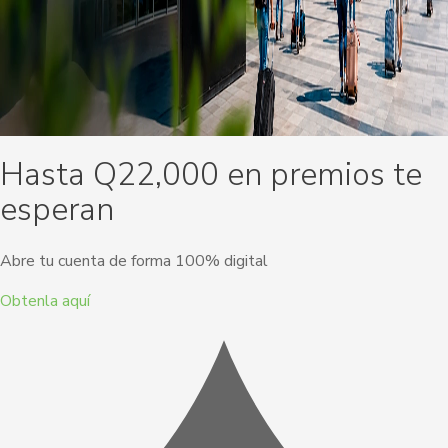
Hasta
Q22,000
en premios te
esperan
Abre tu cuenta de forma 100% digital
Obtenla aquí