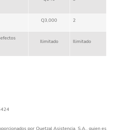
Q3,000
2
 efectos
Ilimitado
Ilimitado
-6424
oporcionados por Quetzal Asistencia, S.A., quien es