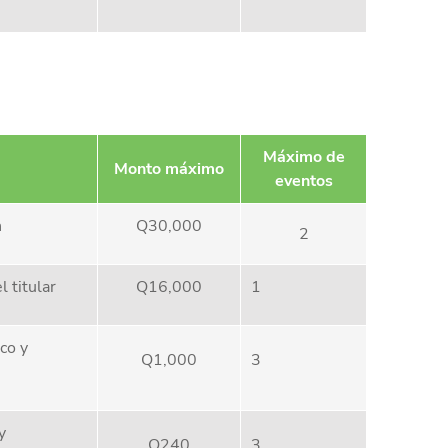
Máximo de
Monto máximo
eventos
n
Q30,000
2
l titular
Q16,000
1
co y
Q1,000
3
y
Q240
3