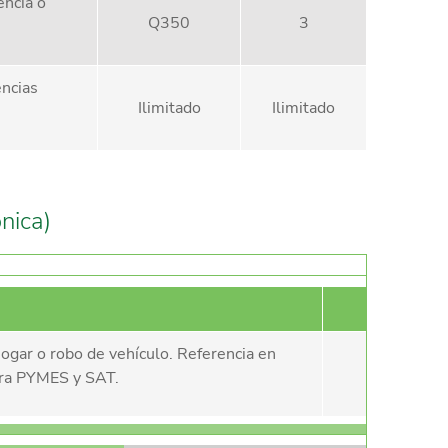
ncia o
Q350
3
encias
Ilimitado
Ilimitado
nica)
Monto 
ogar o robo de vehículo. Referencia en
Ilimi
para PYMES y SAT.