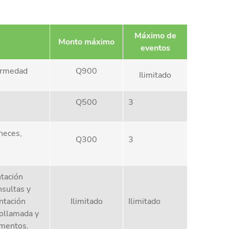
Máximo de
Monto máximo
eventos
ermedad
Q900
Ilimitado
Q500
3
heces,
Q300
3
ntación
nsultas y
entación
Ilimitado
Ilimitado
eollamada y
amentos.