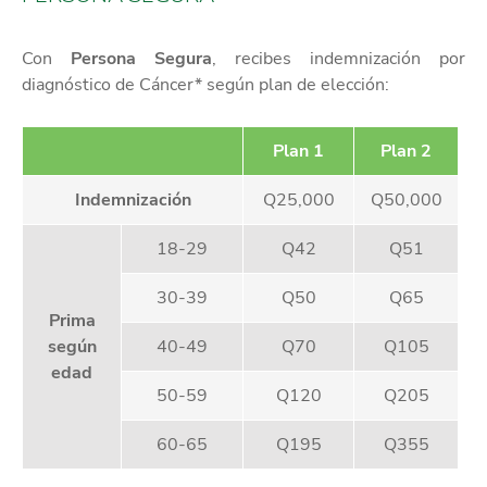
Con
Persona Segura
, recibes indemnización por
diagnóstico de Cáncer* según plan de elección:
Plan 1
Plan 2
Indemnización
Q25,000
Q50,000
18-29
Q42
Q51
30-39
Q50
Q65
Prima
según
40-49
Q70
Q105
edad
50-59
Q120
Q205
60-65
Q195
Q355