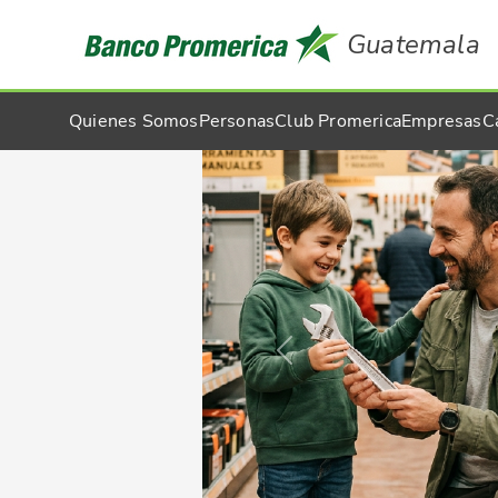
Guatemala
Quienes Somos
Personas
Club Promerica
Empresas
C
Previous