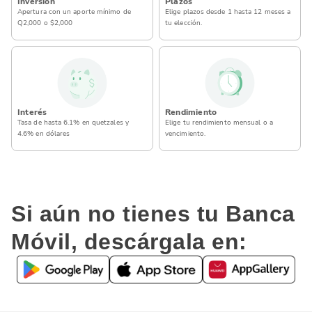
Inversión
Plazos
Elige plazos desde 1 hasta 12 meses a
Apertura con un aporte mínimo de
Q2,000 o $2,000
tu elección.
Interés
Rendimiento
Tasa de hasta 6.1% en quetzales y
Elige tu rendimiento mensual o a
4.6% en dólares
vencimiento.
Si aún no tienes tu Banca
Móvil, descárgala en: