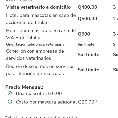
Visita veterinario a domicilio
Q400.00
3
Hotel para mascotas en caso de
Q500.00
2 
accidente de titular
Hotel para mascotas en caso de
Q500
3 
VIAJE del titular
Orientación telefónica veterinaria
Sin límite
Sin
Conexión con empresas de
Sin límite
Si
servicios veterinarios
Red de descuentos en servicios
Sin límite
Si
para atención de mascotas
Precio Mensual:
Una mascota Q35.00
Costo por mascota adicional Q20.00.*
*Hasta un máximo de 3 mascotas.