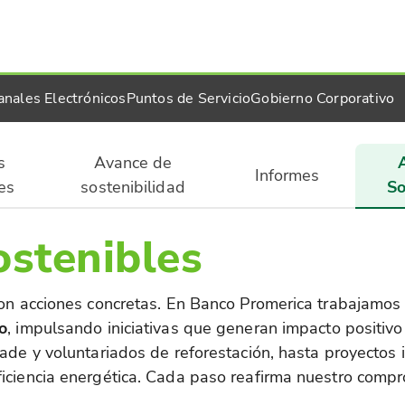
anales Electrónicos
Puntos de Servicio
Gobierno Corporativo
s
Avance de
Informes
es
sostenibilidad
So
ostenibles
con acciones concretas. En Banco Promerica trabajamos 
o
, impulsando iniciativas que generan impacto positivo
ade y voluntariados de reforestación, hasta proyectos 
iciencia energética. Cada paso reafirma nuestro compr