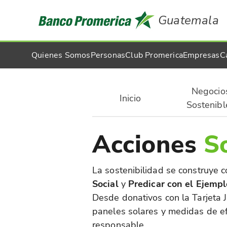
Guatemala
Quienes Somos
Personas
Club Promerica
Empresas
C
Negocio
Inicio
Sostenibl
Acciones
S
La sostenibilidad se construye 
Social
y
Predicar con el Ejempl
Desde donativos con la Tarjeta J
paneles solares y medidas de ef
responsable.